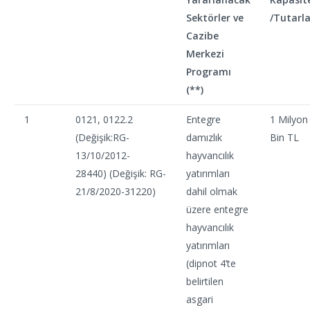
Sektörler ve
/Tutarla
Cazibe
Merkezi
Programı
(**)
1
0121, 0122.2
Entegre
1 Milyon
(Değişik:RG-
damızlık
Bin TL
13/10/2012-
hayvancılık
28440) (Değişik: RG-
yatırımları
21/8/2020-31220)
dahil olmak
üzere entegre
hayvancılık
yatırımları
(dipnot 4’te
belirtilen
asgari