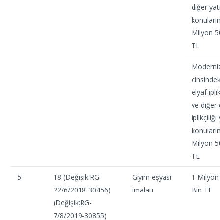
diğer yat
konuları
Milyon 5
TL
Moderni
cinsindek
elyaf iplik
ve diğer 
iplikçiliği
konuları
Milyon 5
TL
5
18 (Değişik:RG-
Giyim eşyası
1 Milyon
22/6/2018-30456)
imalatı
Bin TL
(Değişik:RG-
7/8/2019-30855)