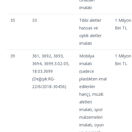
imalatı
35
33
Tıbbi aletler
1 Milyon
hassas ve
Bin TL
optik aletler
imalatı
39
361, 3692, 3693,
Mobilya
1 Milyon
3694, 3699.3.02-05,
imalatı
Bin TL
18.03.3699
(sadece
(Değişik:RG-
plastikten imal
22/6/2018-30456)
edilenler
hariç), müzik
aletleri
imalatı, spor
malzemeleri
imalatı, oyun