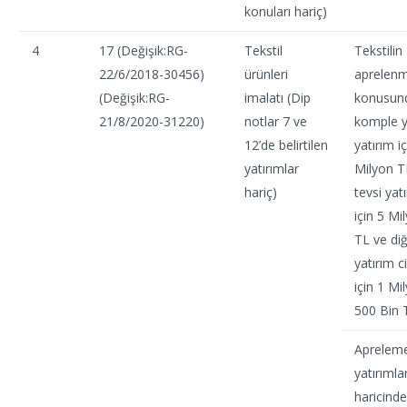
konuları hariç)
4
17 (Değişik:RG-
Tekstil
Tekstilin
22/6/2018-30456)
ürünleri
aprelenm
(Değişik:RG-
imalatı (Dip
konusun
21/8/2020-31220)
notlar 7 ve
komple y
12’de belirtilen
yatırım i
yatırımlar
Milyon T
hariç)
tevsi yat
için 5 Mi
TL ve di
yatırım ci
için 1 Mi
500 Bin 
Aprelem
yatırımlar
haricinde