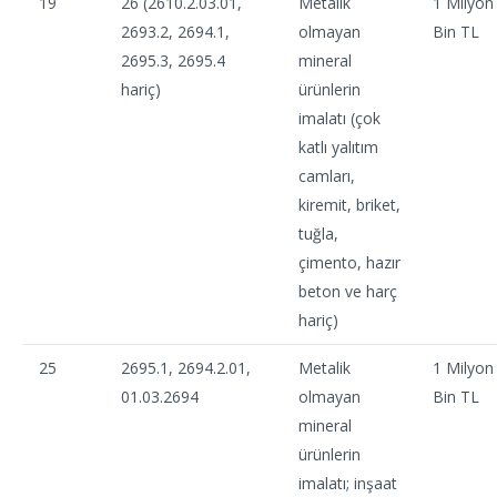
19
26 (2610.2.03.01,
Metalik
1 Milyon
2693.2, 2694.1,
olmayan
Bin TL
2695.3, 2695.4
mineral
hariç)
ürünlerin
imalatı (çok
katlı yalıtım
camları,
kiremit, briket,
tuğla,
çimento, hazır
beton ve harç
hariç)
25
2695.1, 2694.2.01,
Metalik
1 Milyon
01.03.2694
olmayan
Bin TL
mineral
ürünlerin
imalatı; inşaat