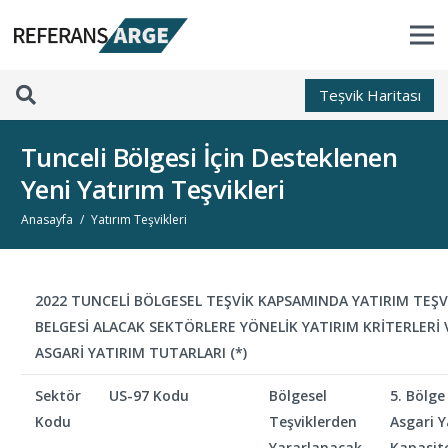
Teșvik Haritası
Tunceli Bölgesi İçin Desteklenen
Yeni Yatırım Teşvikleri
Anasayfa
/
Yatırım Teşvikleri
2022 TUNCELİ BÖLGESEL TEŞVİK KAPSAMINDA YATIRIM TEŞV
BELGESİ ALACAK SEKTÖRLERE YÖNELİK YATIRIM KRİTERLERİ 
ASGARİ YATIRIM TUTARLARI (*)
Sektör
US-97 Kodu
Bölgesel
5. Bölge
Kodu
Teşviklerden
Asgari Y
Yararlanacak
Kapasite