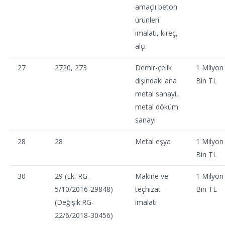
amaçlı beton
ürünleri
imalatı, kireç,
alçı
27
2720, 273
Demir-çelik
1 Milyon
dışındaki ana
Bin TL
metal sanayi,
metal döküm
sanayi
28
28
Metal eşya
1 Milyon
Bin TL
30
29 (Ek: RG-
Makine ve
1 Milyon
5/10/2016-29848)
teçhizat
Bin TL
(Değişik:RG-
imalatı
22/6/2018-30456)