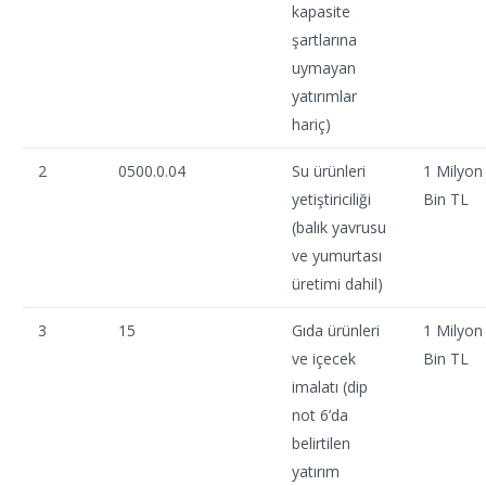
kapasite
şartlarına
uymayan
yatırımlar
hariç)
2
0500.0.04
Su ürünleri
1 Milyon
yetiştiriciliği
Bin TL
(balık yavrusu
ve yumurtası
üretimi dahil)
3
15
Gıda ürünleri
1 Milyon
ve içecek
Bin TL
imalatı (dip
not 6’da
belirtilen
yatırım