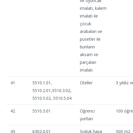
ve oyuncak
imalatı, kalem
imalatı ile
çocuk
arabaları ve
pusetler ile
bunların
aksam ve
parçaları
imalatı
41
5510.1.01,
Oteller
3 yıldız v
5510.2.01,5510.3.02,
5510.5.02, 5510.5.04
42
5510.3.01
Öğrenci
100 öğre
yurtları
43
6302.0.01
Soğuk hava
500 m2