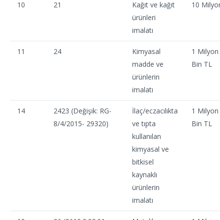
10
21
Kağıt ve kağıt
10 Milyo
ürünleri
imalatı
11
24
Kimyasal
1 Milyon
madde ve
Bin TL
ürünlerin
imalatı
14
2423 (Değişik: RG-
İlaç/eczacılıkta
1 Milyon
8/4/2015- 29320)
ve tıpta
Bin TL
kullanılan
kimyasal ve
bitkisel
kaynaklı
ürünlerin
imalatı