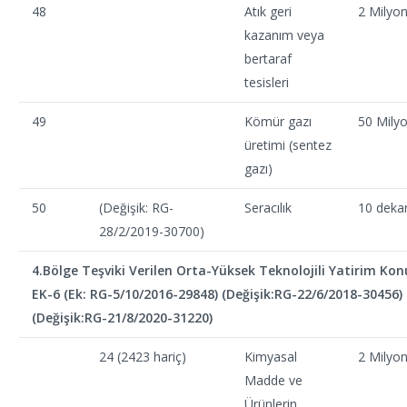
48
Atık geri
2 Milyo
kazanım veya
bertaraf
tesisleri
49
Kömür gazı
50 Mily
üretimi (sentez
gazı)
50
(Değişik: RG-
Seracılık
10 deka
28/2/2019-30700)
4.Bölge Teşviki Verilen Orta-Yüksek Teknolojili Yatirim Konu
EK-6 (Ek: RG-5/10/2016-29848) (Değişik:RG-22/6/2018-30456)
(Değişik:RG-21/8/2020-31220)
24 (2423 hariç)
Kimyasal
2 Milyo
Madde ve
Ürünlerin