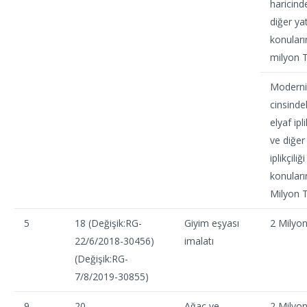
haricind
diğer ya
konuları
milyon 
Moderni
cinsinde
elyaf ipli
ve diğer
iplikçiliğ
konuları
Milyon 
5
18 (Değişik:RG-
Giyim eşyası
2 Milyo
22/6/2018-30456)
imalatı
(Değişik:RG-
7/8/2019-30855)
9
20
Ağaç ve
2 Milyo