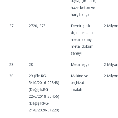
tuğla, çimento,
hazır beton ve
harç hariç)
27
2720, 273
Demir-çelik
2 Milyo
dışındaki ana
metal sanayi,
metal döküm
sanayi
28
28
Metal eşya
2 Milyo
30
29 (Ek: RG-
Makine ve
2 Milyo
5/10/2016-29848)
teçhizat
(Değişik:RG-
imalatı
22/6/2018-30456)
(Değişik:RG-
21/8/2020-31220)