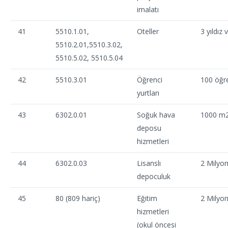
imalatı
41
5510.1.01,
Oteller
3 yıldız 
5510.2.01,5510.3.02,
5510.5.02, 5510.5.04
42
5510.3.01
Öğrenci
100 öğr
yurtları
43
6302.0.01
Soğuk hava
1000 m
deposu
hizmetleri
44
6302.0.03
Lisanslı
2 Milyo
depoculuk
45
80 (809 hariç)
Eğitim
2 Milyo
hizmetleri
(okul öncesi