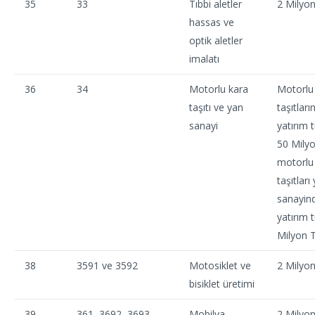
35
33
Tıbbi aletler
2 Milyo
hassas ve
optik aletler
imalatı
36
34
Motorlu kara
Motorlu
taşıtı ve yan
taşıtları
sanayi
yatırım t
50 Milyo
motorlu
taşıtları
sanayin
yatırım t
Milyon 
38
3591 ve 3592
Motosiklet ve
2 Milyo
bisiklet üretimi
39
361, 3692, 3693,
Mobilya
2 Milyo