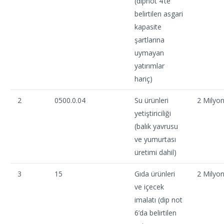
(dipnot 4’te
belirtilen asgari
kapasite
şartlarına
uymayan
yatırımlar
hariç)
2
0500.0.04
Su ürünleri
2 Milyo
yetiştiriciliği
(balık yavrusu
ve yumurtası
üretimi dahil)
3
15
Gıda ürünleri
2 Milyo
ve içecek
imalatı (dip not
6’da belirtilen