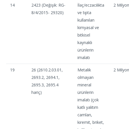
14
2423 (Değişik: RG-
İlaç/eczacılıkta
2 Milyo
8/4/2015- 29320)
ve tıpta
kullanılan
kimyasal ve
bitkisel
kaynaklı
ürünlerin
imalatı
19
26 (2610.2.03.01,
Metalik
2 Milyo
2693.2, 2694.1,
olmayan
2695.3, 2695.4
mineral
hariç)
ürünlerin
imalatı (çok
katlı yalıtım
camları,
kiremit, briket,