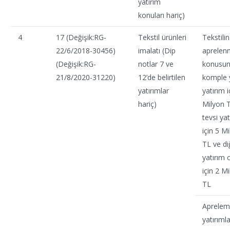
yatırım
konuları hariç)
4
17 (Değişik:RG-
Tekstil ürünleri
Tekstilin
22/6/2018-30456)
imalatı (Dip
aprelen
(Değişik:RG-
notlar 7 ve
konusu
21/8/2020-31220)
12’de belirtilen
komple 
yatırımlar
yatırım i
hariç)
Milyon 
tevsi yat
için 5 M
TL ve di
yatırım c
için 2 M
TL
Aprele
yatırımla