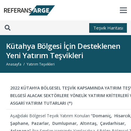
Teșvik Haritası
Kütahya Bölgesi İçin Desteklenen
Yeni Yatırım Teşvikleri
Anasayfa
/
Yatırım Teşvikleri
2022 KÜTAHYA BÖLGESEL TEŞVİK KAPSAMINDA YATIRIM TEŞ
BELGESİ ALACAK SEKTÖRLERE YÖNELİK YATIRIM KRİTERLERİ 
ASGARİ YATIRIM TUTARLARI (*)
Aşağıdaki Bölgesel Teşvik Yatırım Konuları
“Domaniç, Hisarcık
Şaphane, Pazarlar, Dumlupınar, Altıntaş, Çavdarhisar,
Aslanapa”
İlçe Sınırları içerisinde Yapılacaksa 4.Bölge Bölgesel 