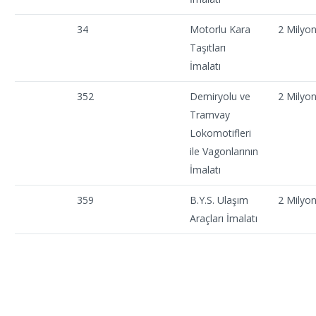
34
Motorlu Kara
2 Milyo
Taşıtları
İmalatı
352
Demiryolu ve
2 Milyo
Tramvay
Lokomotifleri
ile Vagonlarının
İmalatı
359
B.Y.S. Ulaşım
2 Milyo
Araçları İmalatı