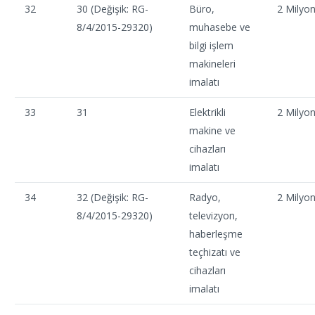
32
30 (Değişik: RG-
Büro,
2 Milyo
8/4/2015-29320)
muhasebe ve
bilgi işlem
makineleri
imalatı
33
31
Elektrikli
2 Milyo
makine ve
cihazları
imalatı
34
32 (Değişik: RG-
Radyo,
2 Milyo
8/4/2015-29320)
televizyon,
haberleşme
teçhizatı ve
cihazları
imalatı