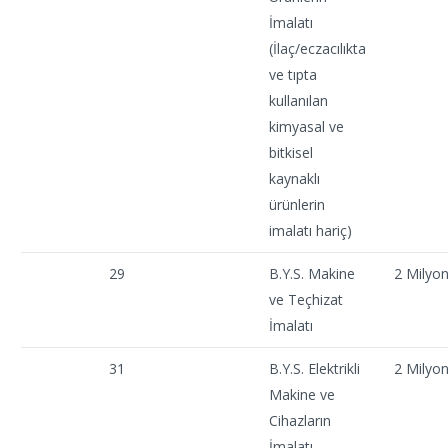
İmalatı
(İlaç/eczacılıkta
ve tıpta
kullanılan
kimyasal ve
bitkisel
kaynaklı
ürünlerin
imalatı hariç)
29
B.Y.S. Makine
2 Milyo
ve Teçhizat
İmalatı
31
B.Y.S. Elektrikli
2 Milyo
Makine ve
Cihazların
İmalatı