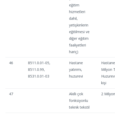
eğitim
hizmetleri
dahil,
yetişkinlerin
eğitilmesi ve
diğer eğitim
faaliyetleri
hariç)
46
8511.0.01-05,
Hastane
Hastane
8511.0.99,
yatırımı,
Milyon 
8531.0.01-03
huzurevi
Huzurevi
kişi
47
Akıllı çok
2 Milyo
fonksiyonlu
teknik tekstil