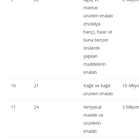
mantar
ürünleri imalatı
(mobilya
hariç), hasır ve
buna benzer
örülerek
yapılan
maddelerin
imalatı
10
21
Kağıt ve kağıt
10 Mily
ürünleri imalatı
11
24
Kimyasal
2 Milyo
madde ve
ürünlerin
imalatı