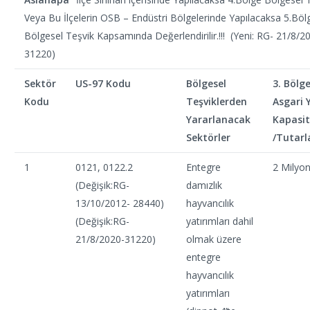
Veya Bu İlçelerin OSB – Endüstri Bölgelerinde Yapılacaksa 5.Böl
Bölgesel Teşvik Kapsamında Değerlendirilir.!!! (Yeni: RG- 21/8/2
31220)
Sektör
US-97 Kodu
Bölgesel
3. Bölg
Kodu
Teşviklerden
Asgari 
Yararlanacak
Kapasit
Sektörler
/Tutarl
1
0121, 0122.2
Entegre
2 Milyo
(Değişik:RG-
damızlık
13/10/2012- 28440)
hayvancılık
(Değişik:RG-
yatırımları dahil
21/8/2020-31220)
olmak üzere
entegre
hayvancılık
yatırımları