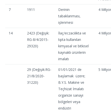
7
1911
Derinin
4 Milyo
tabaklanması,
işlenmesi
14
2423 (Değişik:
İlaç/eczacılıkta ve
4 Milyo
RG-8/4/2015-
tıpta kullanılan
29320)
kimyasal ve bitkisel
kaynaklı ürünlerin
imalatı
29 (Değişik:RG-
01/01/2021 de
5 Milyo
21/8/2020-
başlamak üzere;
31220)
B.Y.S. Makine ve
Teçhizat İmalatı
organize sanayi
bölgeleri veya
endüstri