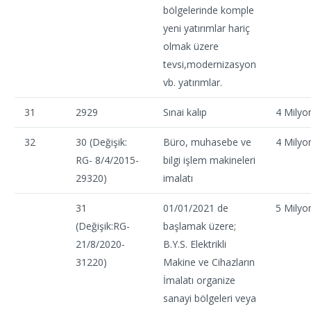
bölgelerinde komple
yeni yatırımlar hariç
olmak üzere
tevsi,modernizasyon
vb. yatırımlar.
31
2929
Sınai kalıp
4 Milyo
32
30 (Değişik:
Büro, muhasebe ve
4 Milyo
RG- 8/4/2015-
bilgi işlem makineleri
29320)
imalatı
31
01/01/2021 de
5 Milyo
(Değişik:RG-
başlamak üzere;
21/8/2020-
B.Y.S. Elektrikli
31220)
Makine ve Cihazların
İmalatı organize
sanayi bölgeleri veya