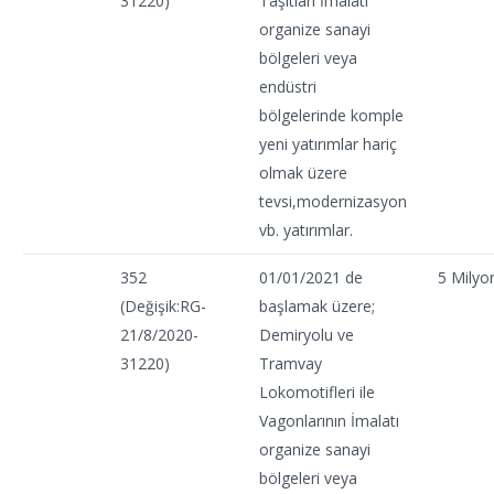
31220)
Taşıtları İmalatı
organize sanayi
bölgeleri veya
endüstri
bölgelerinde komple
yeni yatırımlar hariç
olmak üzere
tevsi,modernizasyon
vb. yatırımlar.
352
01/01/2021 de
5 Milyo
(Değişik:RG-
başlamak üzere;
21/8/2020-
Demiryolu ve
31220)
Tramvay
Lokomotifleri ile
Vagonlarının İmalatı
organize sanayi
bölgeleri veya