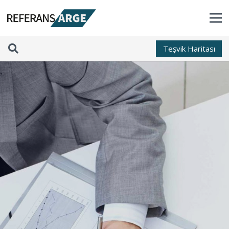
Teșvik Haritası