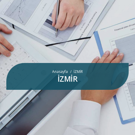
Anasayfa
/
İZMİR
İZMİR