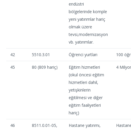
endüstri
bölgelerinde komple
yeni yatırımlar hariç
olmak üzere
tevsi,modernizasyon
vb. yatırımlar.
42
5510.3.01
Öğrenci yurtları
100 öğr
45
80 (809 hariç)
Eğitim hizmetleri
4 Milyo
(okul öncesi eğitim
hizmetleri dahil,
yetişkinlerin
eğitilmesi ve diğer
eğitim faaliyetleri
hariç)
46
8511.0.01-05,
Hastane yatırımı,
Hastane