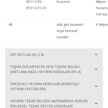
8511.0.99,
huzurevi
Milyon 
8531.0.01-03
Huzurev
100 kişi
48
Atık geri kazanım
4 Milyo
veya bertaraf
tesisleri
DİP NOTLAR (EK-2 B)
TEŞVİK EDİLMEYECEK VEYA TEŞVİKİ BELİRLİ
ŞARTLARA BAĞLI YATIRIM KONULARI (EK-4)
ÖNCELİKLİ YATIRIM KONULARI (AVANTAJLI
YATIRIM SEKTÖRLERİ)
YATIRIM TEŞVİK BELGESİ KAPSAMINDA VERİLEN
BÖLGESEL TEŞVİK DESTEK UNSURLARI