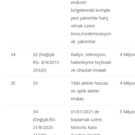
endüstri
bölgelerinde komple
yeni yatırımlar hariç
olmak üzere
tevsi,modernizasyon
vb. yatırımlar.
34
32 (Değişik:
Radyo, televizyon,
4 Milyo
RG- 8/4/2015-
haberleşme teçhizatı
29320)
ve cihazları imalatı
35
33
Tıbbi aletler hassas
4 Milyo
ve optik aletler
imalatı
34
01/01/2021 de
5 Milyo
(Değişik:RG-
başlamak üzere;
21/8/2020-
Motorlu Kara