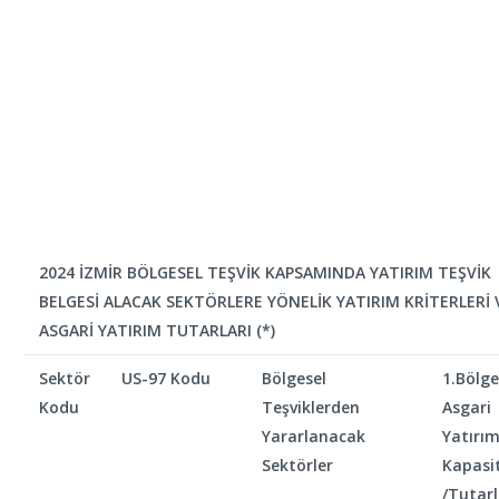
2024 İZMİR BÖLGESEL TEŞVİK KAPSAMINDA YATIRIM TEŞVİK
BELGESİ ALACAK SEKTÖRLERE YÖNELİK YATIRIM KRİTERLERİ 
ASGARİ YATIRIM TUTARLARI (*)
Sektör
US-97 Kodu
Bölgesel
1.Bölge
Kodu
Teşviklerden
Asgari
Yararlanacak
Yatırı
Sektörler
Kapasit
/Tutarl