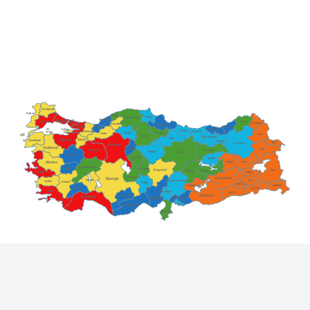
Kırklareli
Edirne
Bartın
Sinop
Kastamonu
Zonguldak
Istanbul
Tekirdağ
Artvin
Ardahan
Karabük
Samsun
Kocaeli
Düzce
Rize
Trabzon
Yalova
Ordu
Giresun
Sakarya
Çankırı
Amasya
Bolu
Kars
Çorum
Gümüşhane
Tokat
Bursa
Bilecik
Çanakkale
Bayburt
Iğdır
Erzurum
Ankara
Balıkesir
Ağrı
Kırıkkale
Erzincan
Eskişehir
Yozgat
Sivas
Kütahya
Kırşehir
Tunceli
Bingöl
Muş
Manisa
Afyonkarahisar
Uşak
Nevşehir
Kayseri
Van
İzmir
Malatya
Elazığ
Bitlis
Aksaray
Diyarbakır
Konya
Isparta
Kahramanmaraş
Aydın
Siirt
Denizli
Niğde
Batman
Adıyaman
Hakkâri
Burdur
Şırnak
Muğla
Osmaniye
Mardin
Şanlıurfa
Antalya
Karaman
Gaziantep
Adana
Kilis
Mersin
Hatay
Bilgi Amaçlı Olarak 3305 Sayılı Güncel Teşvik
Kararnameleri Dikkate alınarak Hazırlanmıştır.