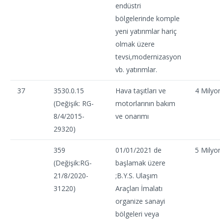
endüstri
bölgelerinde komple
yeni yatırımlar hariç
olmak üzere
tevsi,modernizasyon
vb. yatırımlar.
37
3530.0.15
Hava taşıtları ve
4 Milyo
(Değişik: RG-
motorlarının bakım
8/4/2015-
ve onarımı
29320)
359
01/01/2021 de
5 Milyo
(Değişik:RG-
başlamak üzere
21/8/2020-
;B.Y.S. Ulaşım
31220)
Araçları İmalatı
organize sanayi
bölgeleri veya