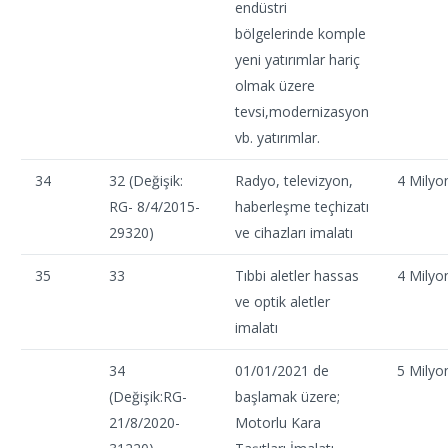
endüstri
bölgelerinde komple
yeni yatırımlar hariç
olmak üzere
tevsi,modernizasyon
vb. yatırımlar.
34
32 (Değişik:
Radyo, televizyon,
4 Milyo
RG- 8/4/2015-
haberleşme teçhizatı
29320)
ve cihazları imalatı
35
33
Tıbbi aletler hassas
4 Milyo
ve optik aletler
imalatı
34
01/01/2021 de
5 Milyo
(Değişik:RG-
başlamak üzere;
21/8/2020-
Motorlu Kara