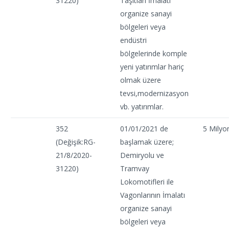
31220)
Taşıtları İmalatı
organize sanayi
bölgeleri veya
endüstri
bölgelerinde komple
yeni yatırımlar hariç
olmak üzere
tevsi,modernizasyon
vb. yatırımlar.
352
01/01/2021 de
5 Milyo
(Değişik:RG-
başlamak üzere;
21/8/2020-
Demiryolu ve
31220)
Tramvay
Lokomotifleri ile
Vagonlarının İmalatı
organize sanayi
bölgeleri veya