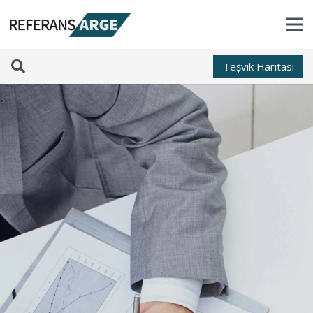
Teșvik Haritası