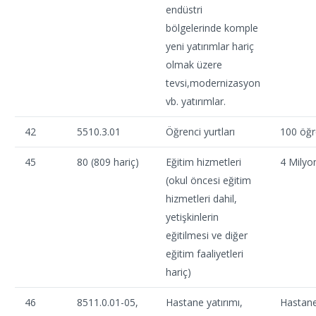
endüstri
bölgelerinde komple
yeni yatırımlar hariç
olmak üzere
tevsi,modernizasyon
vb. yatırımlar.
42
5510.3.01
Öğrenci yurtları
100 öğr
45
80 (809 hariç)
Eğitim hizmetleri
4 Milyo
(okul öncesi eğitim
hizmetleri dahil,
yetişkinlerin
eğitilmesi ve diğer
eğitim faaliyetleri
hariç)
46
8511.0.01-05,
Hastane yatırımı,
Hastane