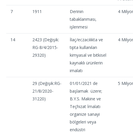
7
1911
Derinin
4 Milyo
tabaklanması,
işlenmesi
14
2423 (Değişik:
İlaç/eczacılıkta ve
4 Milyo
RG-8/4/2015-
tıpta kullanılan
29320)
kimyasal ve bitkisel
kaynaklı ürünlerin
imalatı
29 (Değişik:RG-
01/01/2021 de
5 Milyo
21/8/2020-
başlamak üzere;
31220)
B.Y.S. Makine ve
Teçhizat İmalatı
organize sanayi
bölgeleri veya
endüstri