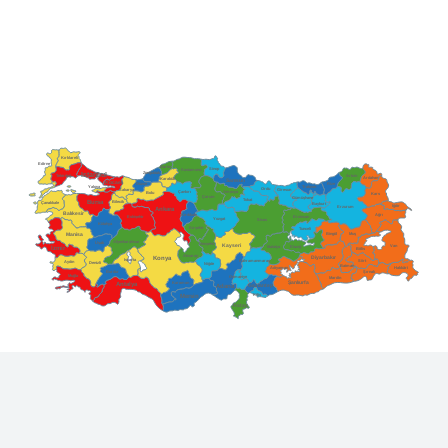
Kırklareli
Edirne
Bartın
Sinop
Kastamonu
Zonguldak
Istanbul
Tekirdağ
Artvin
Ardahan
Karabük
Samsun
Kocaeli
Düzce
Rize
Trabzon
Yalova
Ordu
Giresun
Sakarya
Çankırı
Amasya
Bolu
Kars
Çorum
Gümüşhane
Tokat
Bursa
Bilecik
Çanakkale
Bayburt
Iğdır
Erzurum
Ankara
Balıkesir
Ağrı
Kırıkkale
Erzincan
Eskişehir
Yozgat
Sivas
Kütahya
Kırşehir
Tunceli
Bingöl
Muş
Manisa
Afyonkarahisar
Uşak
Nevşehir
Kayseri
Van
İzmir
Malatya
Elazığ
Bitlis
Aksaray
Diyarbakır
Konya
Isparta
Kahramanmaraş
Aydın
Siirt
Denizli
Niğde
Batman
Adıyaman
Hakkâri
Burdur
Şırnak
Muğla
Osmaniye
Mardin
Şanlıurfa
Antalya
Karaman
Gaziantep
Adana
Kilis
Mersin
Hatay
Bilgi Amaçlı Olarak 3305 Sayılı Güncel Teşvik
Kararnameleri Dikkate alınarak Hazırlanmıştır.