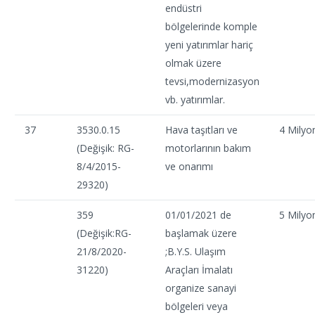
endüstri
bölgelerinde komple
yeni yatırımlar hariç
olmak üzere
tevsi,modernizasyon
vb. yatırımlar.
37
3530.0.15
Hava taşıtları ve
4 Milyo
(Değişik: RG-
motorlarının bakım
8/4/2015-
ve onarımı
29320)
359
01/01/2021 de
5 Milyo
(Değişik:RG-
başlamak üzere
21/8/2020-
;B.Y.S. Ulaşım
31220)
Araçları İmalatı
organize sanayi
bölgeleri veya