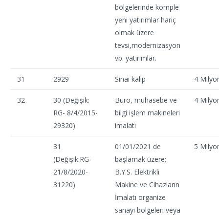
bölgelerinde komple
yeni yatırımlar hariç
olmak üzere
tevsi,modernizasyon
vb. yatırımlar.
31
2929
Sınai kalıp
4 Milyo
32
30 (Değişik:
Büro, muhasebe ve
4 Milyo
RG- 8/4/2015-
bilgi işlem makineleri
29320)
imalatı
31
01/01/2021 de
5 Milyo
(Değişik:RG-
başlamak üzere;
21/8/2020-
B.Y.S. Elektrikli
31220)
Makine ve Cihazların
İmalatı organize
sanayi bölgeleri veya