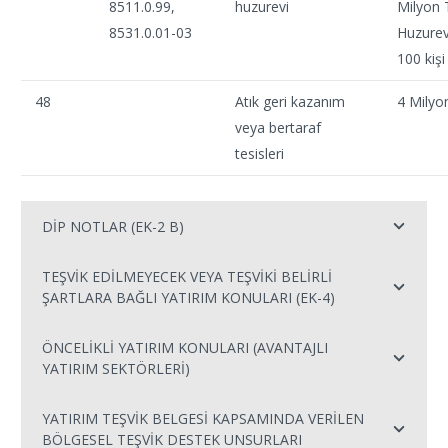
8511.0.99,
huzurevi
Milyon 
8531.0.01-03
Huzurev
100 kişi
48
Atık geri kazanım
4 Milyo
veya bertaraf
tesisleri
DİP NOTLAR (EK-2 B)
TEŞVİK EDİLMEYECEK VEYA TEŞVİKİ BELİRLİ
ŞARTLARA BAĞLI YATIRIM KONULARI (EK-4)
ÖNCELİKLİ YATIRIM KONULARI (AVANTAJLI
YATIRIM SEKTÖRLERİ)
YATIRIM TEŞVİK BELGESİ KAPSAMINDA VERİLEN
BÖLGESEL TEŞVİK DESTEK UNSURLARI