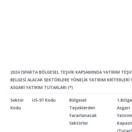
2024 ISPARTA BÖLGESEL TEŞVİK KAPSAMINDA YATIRIM TEŞV
BELGESİ ALACAK SEKTÖRLERE YÖNELİK YATIRIM KRİTERLERİ 
ASGARİ YATIRIM TUTARLARI (*)
Sektör
US-97 Kodu
Bölgesel
1.Bölge
Kodu
Teşviklerden
Asgari
Yararlanacak
Yatırı
Sektörler
Kapasit
/Tutarl