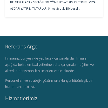
BELGESİ ALACAK SEKTÖRLERE YÖNELİK YATIRIM KRİTERLERİ VEYA
ASGARİ YATIRIM TUTARLARI (*) Aşağıdaki Bölgesel…
Referans Arge
Firmamız bünyesinde yapılacak çalışmalarda, firmaların
aşağıda belirtilen faaliyetlerine saha çalışmaları, eğitim ve
akredite danışmanlık hizmetleri verilmektedir.
Personelleri ve stratejik çözüm ortaklarıyla bütünleşik bir
hizmet vermekteyiz.
Hizmetlerimiz